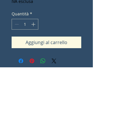
IVA esclusa
Quantità
*
Aggiungi al carrello
Contact Lorna Sommes
lorna.ot@iinet.net.au
Padbury
Western Australia
0
Share