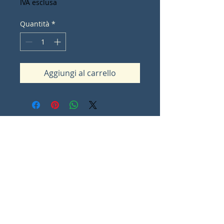
IVA esclusa
Quantità
*
Aggiungi al carrello
Contact Lorna Sommes
lorna.ot@iinet.net.au
Padbury
Western Australia
0
Share