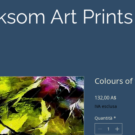
ksom Art Prints
Colours of
Prezzo
132,00 A$
IVA esclusa
Quantità
*