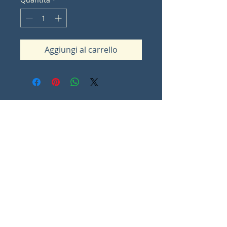
Aggiungi al carrello
Contact Lorna Sommes
lorna.ot@iinet.net.au
Padbury
Western Australia
0
Share
© Copyright