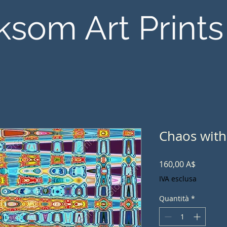
ksom Art Prints
Chaos with
Prezzo
160,00 A$
IVA esclusa
Quantità
*