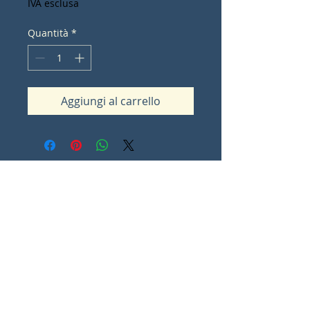
IVA esclusa
Quantità
*
Aggiungi al carrello
Contact Lorna Sommes
lorna.ot@iinet.net.au
Padbury
Western Australia
0
Share