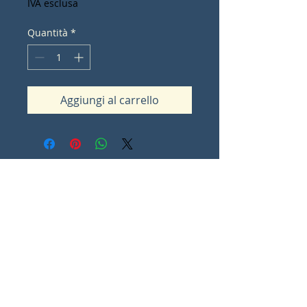
IVA esclusa
Quantità
*
Aggiungi al carrello
Contact Lorna Sommes
lorna.ot@iinet.net.au
Padbury
Western Australia
0
Share