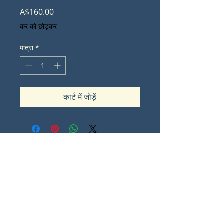
मूल्य
A$160.00
कर को छोड़कर
मात्रा
*
कार्ट में जोड़ें
Contact Lorna Sommes
lorna.ot@iinet.net.au
Padbury
Western Australia
0
Share