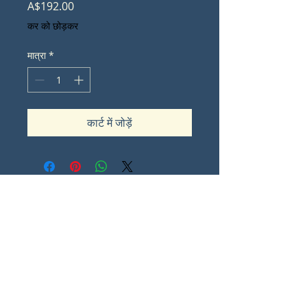
मूल्य
A$192.00
कर को छोड़कर
मात्रा
*
कार्ट में जोड़ें
Contact Lorna Sommes
lorna.ot@iinet.net.au
Padbury
Western Australia
0
Share