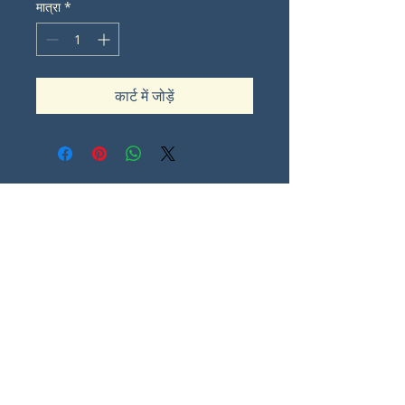
मात्रा
*
कार्ट में जोड़ें
Contact Lorna Sommes
lorna.ot@iinet.net.au
Padbury
Western Australia
0
Share
© कॉपीराइट