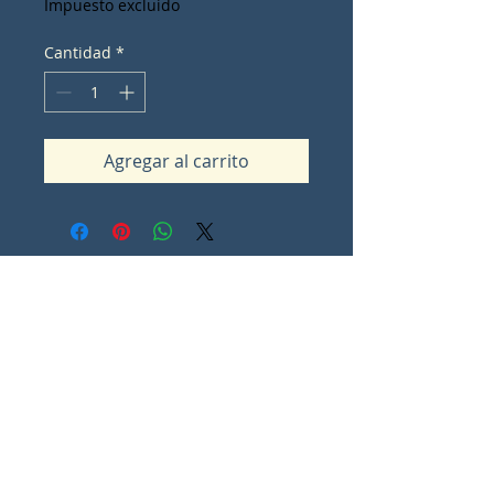
Impuesto excluido
Cantidad
*
Agregar al carrito
Contact Lorna Sommes
lorna.ot@iinet.net.au
Padbury
Western Australia
0
Share