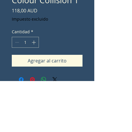
Colour Collision 1
Precio
118,00 AUD
Impuesto excluido
Cantidad
*
Agregar al carrito
Contact Lorna Sommes
lorna.ot@iinet.net.au
Padbury
Western Australia
0
Share